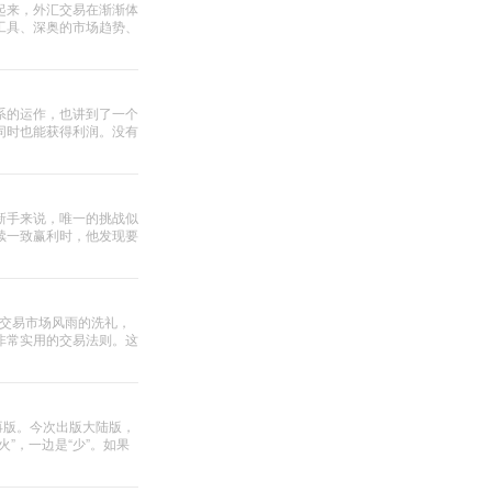
起来，外汇交易在渐渐体
工具、深奥的市场趋势、
系的运作，也讲到了一个
同时也能获得利润。没有
交易!这样的生活您也
新手来说，唯一的挑战似
续一致赢利时，他发现要
对不?你要做的就是遵守
货交易市场风雨的洗礼，
非常实用的交易法则。这
再版。今次出版大陆版，
火”，一边是“少”。如果
，便会使你财源广
富滚滚而来，就必须练好