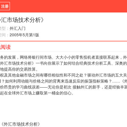
/ 注册
新闻
观点
货币
外汇市场技术分析》
类型：
外汇入门
指标EA
书籍
视频
时间：
2005年5月第1版
线阅读
务的发展，网络将银行间市场、大大小小的零售投机者直接联系起来，外
外汇市场技术分析》一书向你展示了如何结合经典技术分析工具、深奥的
地提高你的交易胜算。
权及其他金融市场之间有哪些相似性和不同之处？驱动外汇市场的五大关
用？如何利用动能与价格之间的背离来迅速反应的振荡指标策略？……《
价昂贵的学习曲线误差——无论你是初次 接触外汇的新手，还是经验丰
起在全球外汇市场上赚取第一桶金的信心。
《外汇市场技术分析》