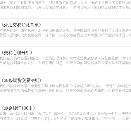
如今，随着互联网服务的发展，网络将银行间市场、大大小小的零售投机者直接联系
现出其盈利性的优势。《外汇市场技术分析》一书向你展示了如何结合经典技术分析
区间交易与玩家行为，未有力地提高你的交易胜算。
《外汇交易如此简单》
本书写的是，如何从外汇汇率变动中赚到金钱。其中既条理清晰地讲述了全球金融体
普通人是如何成为金融世界一分子的，从这项妙趣横生的新事业中不只能获得满足，
领导、下属和资金的限制，还可以在您方便的时候在我们这个星球的任何一处角落进行
可以拥有!让我们这本书成为您为自己开拓商机的第一步!
《交易心理分析》
我们在交易时会遇到挑战，《交易心理分析》则对这些挑战提供了深刻的见解。对于
乎就是找到赚钱的方法。当新手明白消息，经纪公司的建议和其它买卖方法都不能持
么自己设计一个可靠的交易系统，要么去买一个。完成了这个任务，交易就简单了，
原则，这样钱就来了
《28条期货交易法则》
我们不能控制市场，但我们可以控制自己从而取得持续不断的成功！ 经过20多年期
本书作者贾森的分析师生涯开始走向辉煌。这段经历教给他许多东西，但最有价值是
些法则可以包容各种交易风格、风险承受度和人们的思维特点。
《炒金炒汇100击》
香港中华书局出版拙著《金汇决胜100击》，受到读者欢迎，出版未够一个月，便已
书名改为《炒金炒汇100击》 [1] ，目的是为了使此书更加通俗化。“炒”字者，一边是“
不得法，就会使你的钱愈“炒”愈少，这显示风险性极高。当然，如果能掌握投资之道
进。“财”字者，、一边是“贝”，即钱也;一边是才，即人材、材干、本领也。为了使财