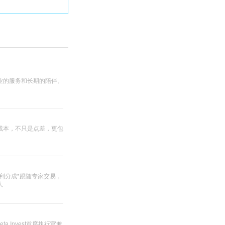
业的服务和长期的陪伴。
成本，不只是点差，更包
利分成*跟随专家交易，
人
 Invest首席执行官兼