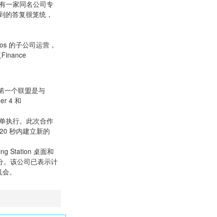
经有一家同名公司专
到的答复很笼统，
tos 的子公司运营，
复
Finance
。第一个联盟是与
r 4 和
的订单执行。此次合作
 20 秒内建立新的
 Station 桌面和
一部分。该公司已表示计
机会。