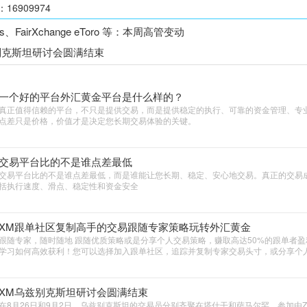
6909974
ets、FairXchange eToro 等：本周高管变动
别克斯坦研讨会圆满结束
一个好的平台外汇黄金平台是什么样的？
真正值得信赖的平台，不只是提供交易，而是提供稳定的执行、可靠的资金管理、专
点差只是价格，价值才是决定您长期交易体验的关键。
交易平台比的不是谁点差最低
交易平台比的不是谁点差最低，而是谁能让您长期、稳定、安心地交易。真正的交易
括执行速度、滑点、稳定性和资金安全
XM跟单社区复制高手的交易跟随专家策略玩转外汇黄金
跟随专家，随时随地 跟随优质策略或是分享个人交易策略，赚取高达50%的跟单者盈
学习如何高效获利！您可以选择加入跟单社区，追踪并复制专家交易头寸，或分享个
XM乌兹别克斯坦研讨会圆满结束
在8月26日和9月2日，乌兹别克斯坦的交易员分别齐聚在塔什干和萨马尔罕，参加由Zeta