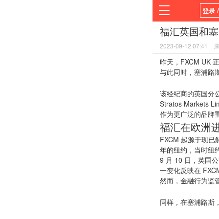
登录 
福汇英国和塞浦
首页
2023-09-12 07:41
平台
昨天，FXCM UK 正式
与此同时，塞浦路斯分公
该
经纪商
的英国分公司 
Stratos Marke
作为更广泛的品牌
福汇在欧洲
FXCM 起源于现已解散
年的纽约，当时纽
9 月 10 日，英国公司注
一变化反映在 FXC
然而，金融行为监管局
同样，在塞浦路斯，前 FX