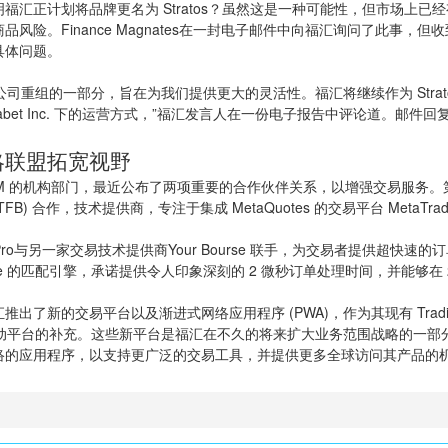
福汇正计划将品牌更名为 Stratos？虽然这是一种可能性，但市场上已
商品风险。
Finance Magnates
在一封电子邮件中向福汇询问了此事，但收
具体问题。
os 是公司重组的一部分，旨在为我们提供更大的灵活性。福汇将继续作为 Stra
habet Inc. 下的运营方式，”福汇发言人在一份电子报告中评论道。邮件回
略联盟拓宽视野
是 FXCM 的机构部门，最近公布了两项重要的合作伙伴关系，以增强交易服务
s (TFB) 合作，
技术提供商
，专注于集成 MetaQuotes 的交易平台 MetaTrade
Pro与另一家交易技术提供商Your Bourse 联手，为交易者提供超快速
ourse 的匹配引擎，承诺提供令人印象深刻的 2 微秒订单处理时间，并能够在
汇推出了新的
交易平台
以及渐进式网络应用程序 (PWA)，作为其现有 Trading
ation 移动平台的补充。这些新平台是福汇在不久的将来扩大业务范围战略的
络的应用程序，以支持更广泛的交易工具，并提供更多全球访问其产品的